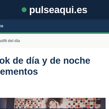
pulseaqui.es
to
fit del día
ok de día y de noche
lementos