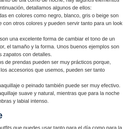
e tanto de día como de noche, hay algunos elementos
tinuación, detallamos algunos de ellos:
das en colores como negro, blanco, gris o beige son
 con otros colores y pueden servir tanto para un look
s son una excelente forma de cambiar el tono de un
olor, el tamaño y la forma. Unos buenos ejemplos son
os zapatos con detalles.
ipos de prendas pueden ser muy prácticos porque,
los accesorios que usemos, pueden ser tanto
aquillaje o peinado también puede ser muy efectivo.
quillaje suave y natural, mientras que para la noche
ras y labial intenso.
e
utfits que puedes usar tanto para el día como para la