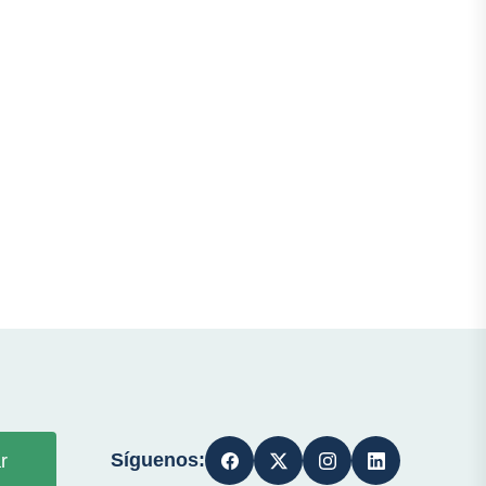
Síguenos:
r