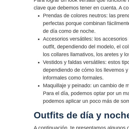
Para lograr un look versátil que funcion
clave que debemos tener en cuenta. A con
Prendas de colores neutros: las pren
perfectas porque combinan fácilmente
de día como de noche.
Accesorios versátiles: los accesorio
outfit, dependiendo del modelo, el c
los collares llamativos, los aretes y l
Vestidos y faldas versátiles: estos t
dependiendo de cómo los llevemos y 
informales como formales.
Maquillaje y peinado: un cambio de m
Para el día, podemos optar por un ma
podemos aplicar un poco más de somb
Outfits de día y noch
A continuación, te presentamos algunos o