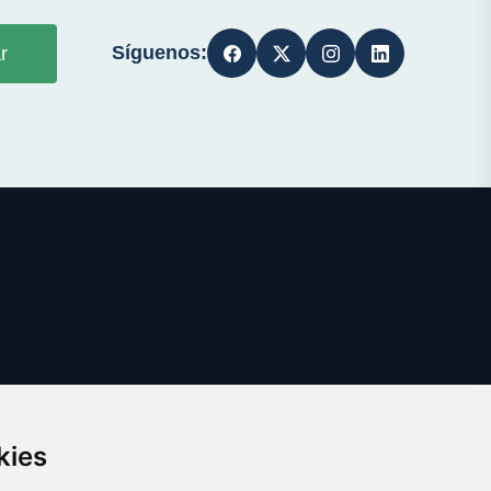
Síguenos:
r
kies